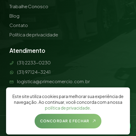
Trabalhe Conosco
Blog
Contato
Política de privacidade
Atendimento
(31) 2233-0230
(31) 97124-3241
logistica@primecomercio.com.br
Horário de funcionamento:
Este site utiliza cookies para melhorar sua experiência de
De segunda à sexta, das 8h às 18h
navegação. Ao continuar, você concorda com a nossa
política de privacidade
.
CONCORDAR E FECHAR
© 2026 Prime Log - Todos os direitos reservados -
Desenvolvimento:
Ellos Design